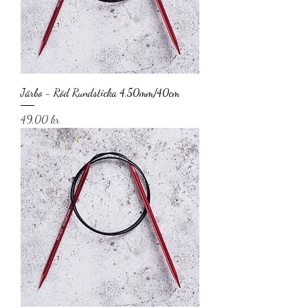
Järbo - Röd Rundsticka 4,50mm/40cm
Pris
49,00 kr