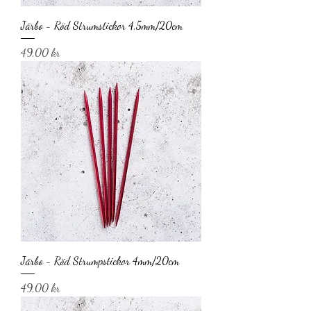
Järbo - Röd Strumstickor 4,5mm/20cm
Pris
49,00 kr
Järbo - Röd Strumpstickor 4mm/20cm
Pris
49,00 kr