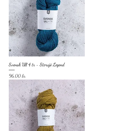
Svensk Ull 4 tr - Storsjö Legend
Pris
96,00 kr