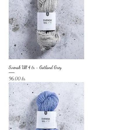
Svensk Ull 4 tr - Gotland Grey
Pris
96,00 kr