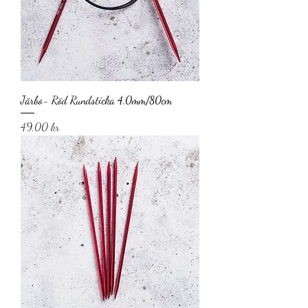
Järbo- Röd Rundsticka 4,0mm/80cm
Pris
49,00 kr