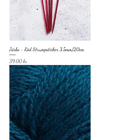
Järbo - Röd Strumpstickor 3,5mm/20cm
Pris
39,00 kr