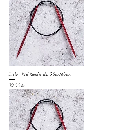
Järbo- Röd Rundsticka 3,5cm/80cm
Pris
39,00 kr