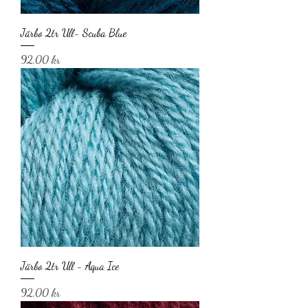
Järbo 2tr Ull- Scuba Blue
Pris
92,00 kr
Järbo 2tr Ull - Aqua Ice
Pris
92,00 kr