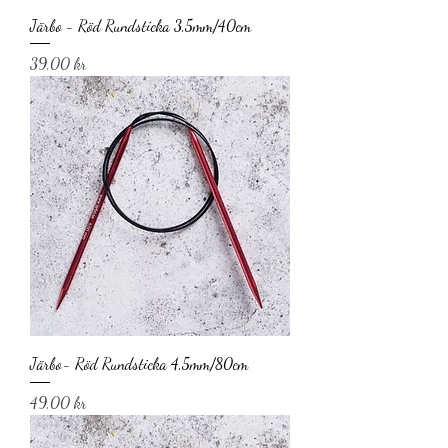
Järbo - Röd Rundsticka 3,5mm/40cm
Pris
39,00 kr
Järbo- Röd Rundsticka 4,5mm/80cm
Pris
49,00 kr