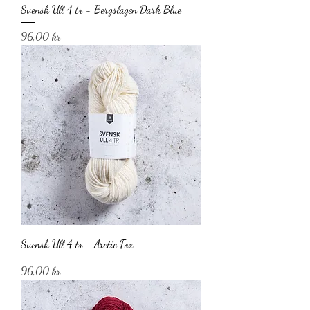
Svensk Ull 4 tr - Bergslagen Dark Blue
Pris
96,00 kr
Svensk Ull 4 tr - Arctic Fox
Pris
96,00 kr