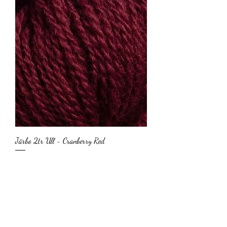
Järbo 2tr Ull - Cranberry Red
Pris
92,00 kr