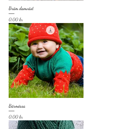
Bräm damväst
Pris
0,00 kr
Bärmössa
Pris
0,00 kr