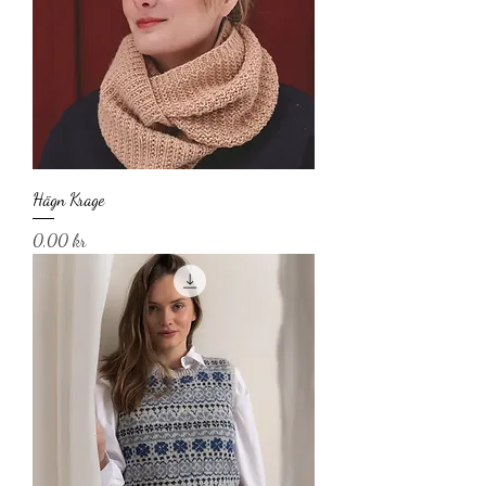
Hägn Krage
Pris
0,00 kr