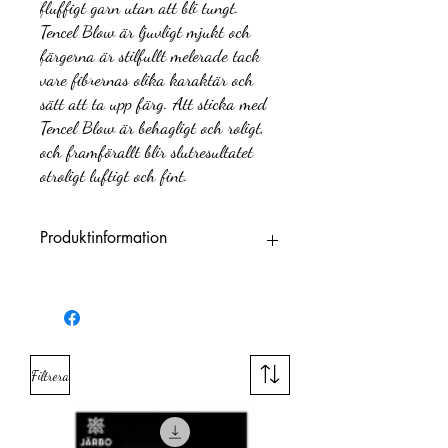
fluffigt garn utan att bli tungt.
Tencel Blow är ljuvligt mjukt och
färgerna är stilfullt melerade tack
vare fibrernas olika karaktär och
sätt att ta upp färg. Att sticka med
Tencel Blow är behagligt och roligt,
och framförallt blir slutresultatet
otroligt luftigt och fint.
Produktinformation
Varumärke
Svarta Fåret
Fiberinnehåll
58% Tencel, 42%
Alpackaull
Filtrera
Garnkvalitet
Alpackaull Tencel
´(fibrer)