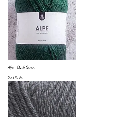
Alpe -Dark Green
Pris
28,00 kr