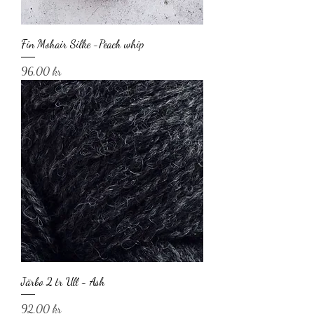
Fin Mohair Silke -Peach whip
Pris
96,00 kr
Järbo 2 tr Ull - Ash
Pris
92,00 kr