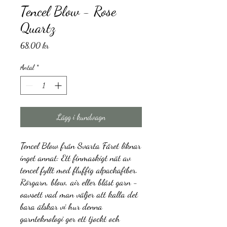
Tencel Blow - Rose
Quartz
Pris
68,00 kr
Antal
*
Lägg i kundvagn
Tencel Blow från Svarta Fåret liknar
inget annat: Ett finmaskigt nät av
tencel fyllt med fluffig alpackafiber.
Rörgarn, blow, air eller blåst garn -
oavsett vad man väljer att kalla det
bara älskar vi hur denna
garnteknologi ger ett tjockt och