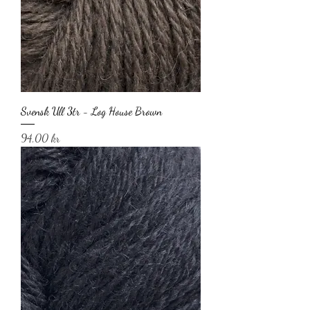
Svensk Ull 3tr - Log House Brown
Pris
94,00 kr