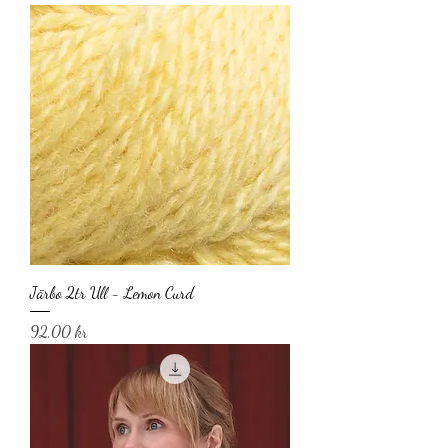
Järbo 2tr Ull - Lemon Curd
Pris
92,00 kr