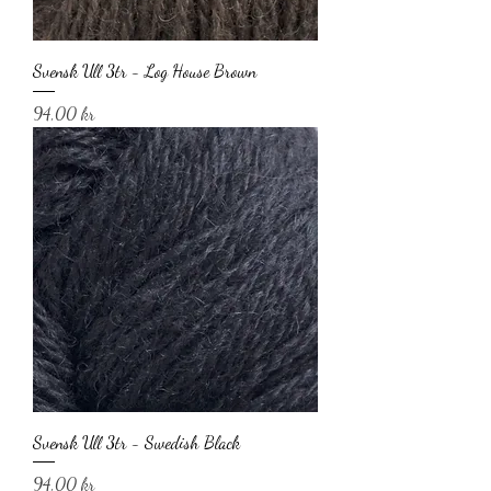
Svensk Ull 3tr - Log House Brown
Pris
94,00 kr
Svensk Ull 3tr - Swedish Black
Pris
94,00 kr