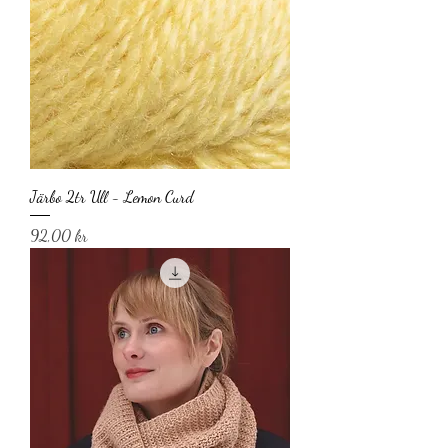
Järbo 2tr Ull - Lemon Curd
Pris
92,00 kr