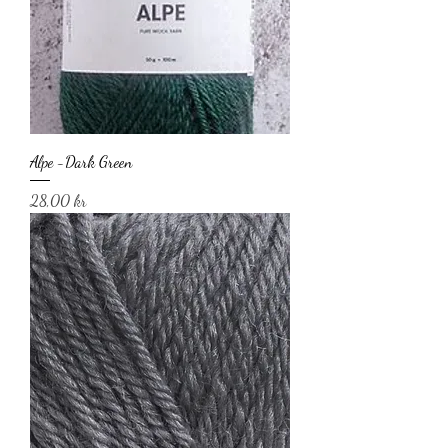
Alpe -Dark Green
Pris
28,00 kr