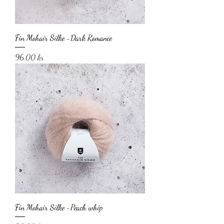
Fin Mohair Silke -Dark Romance
Pris
96,00 kr
Fin Mohair Silke -Peach whip