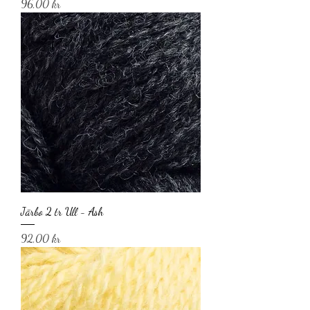
Pris
96,00 kr
Järbo 2 tr Ull - Ash
Pris
92,00 kr