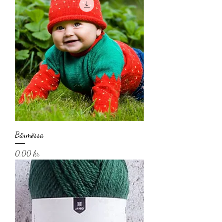
Bärmössa
Pris
0,00 kr