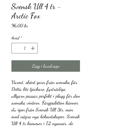
Svensk Ull 4 tr -
Arctic Fox
Pris
96,00 kr
Antal
*
Lägg i kundvagn
Varmt, skönt garn från svenska får.
Detta lite tjockare, fyrtrådiga
ullgarn passar perfekt i plagg för den
svenska vintern. Färgpaletten känner
du igen från Svensk Ull 3tr, men
med några nya bekantskaper. Svensk
Ull 4 tr kommer i 12 nyanser, de