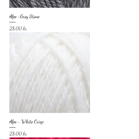
Alpe -Grey Stone
Pris
28,00 kr
Alpe - White Crisp
Pris
28,00 kr