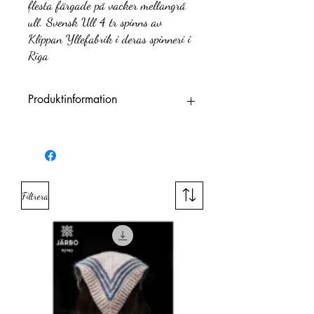
flesta färgade på vacker mellangrå
ull. Svensk Ull 4 tr spinns av
Klippan Yllefabrik i deras spinneri i
Riga
Produktinformation
Varumärke
Järbo
Fiberinnehåll
100 % Ull
Filtrera
Garnkvalitet
Ull
´(fibrer)
Garnviktsgrupp
Worsted / Aran
Meter per 100
135 m
g