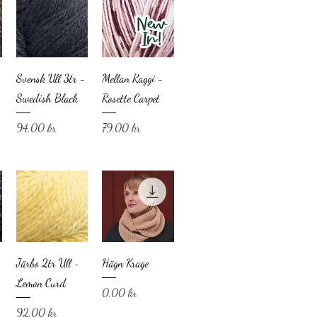
Svensk Ull 3tr -
Mellan Raggi -
Swedish Black
Rosette Carpet
Pris
Pris
94,00 kr
79,00 kr
Järbo 2tr Ull -
Hägn Krage
Lemon Curd
Pris
0,00 kr
Pris
92,00 kr