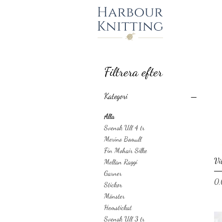
Filtrera efter
Kategori
Alla
Svensk Ull 4 tr
Merino Bomull
Fin Mohair Silke
Vi
Mellan Raggi
Garner
Pr
0,
Stickor
Mönster
Hemstickat
Svensk Ull 3 tr