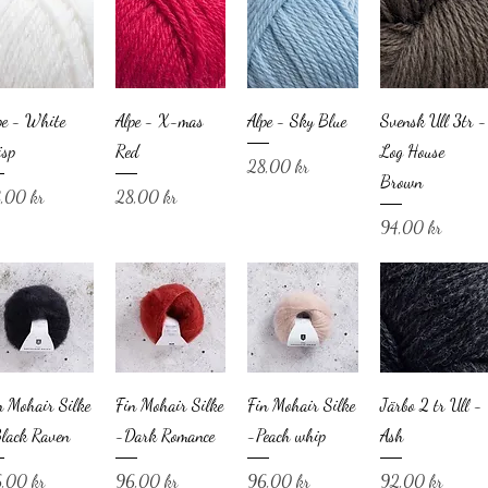
pe - White
Alpe - X-mas
Alpe - Sky Blue
Svensk Ull 3tr -
isp
Red
Log House
Pris
28,00 kr
Brown
is
Pris
,00 kr
28,00 kr
Pris
94,00 kr
n Mohair Silke
Fin Mohair Silke
Fin Mohair Silke
Järbo 2 tr Ull -
lack Raven
-Dark Romance
-Peach whip
Ash
is
Pris
Pris
Pris
,00 kr
96,00 kr
96,00 kr
92,00 kr