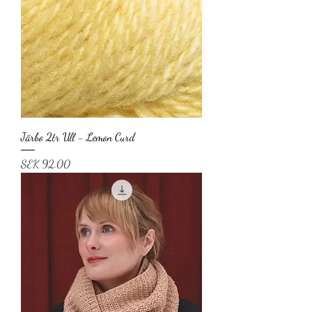
Järbo 2tr Ull - Lemon Curd
Price
SEK 92.00