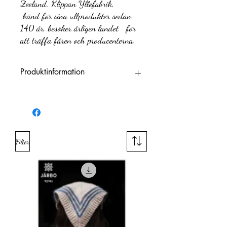
Zeeland. Klippan Yllefabrik,
känd för sina ullprodukter sedan
140 år, besöker årligen landet för
att träffa fåren och producenterna.
Produktinformation
Varumärke
Järbo
Fiberinnehåll
100 % Ull
Filter
Garnkvalitet
Ull
´(fibrer)
Garnviktsgrupp
Sport
Meter per 100
300 m
g