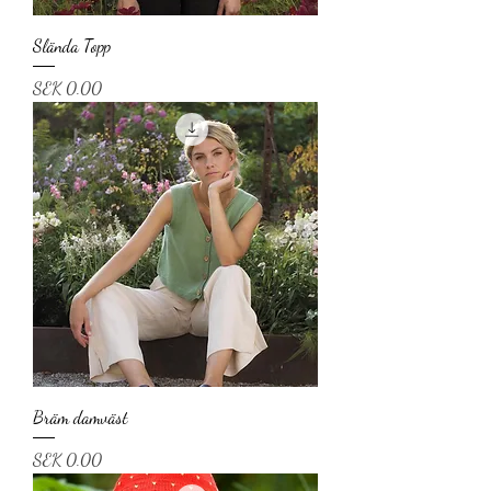
Slända Topp
Price
SEK 0.00
Bräm damväst
Price
SEK 0.00