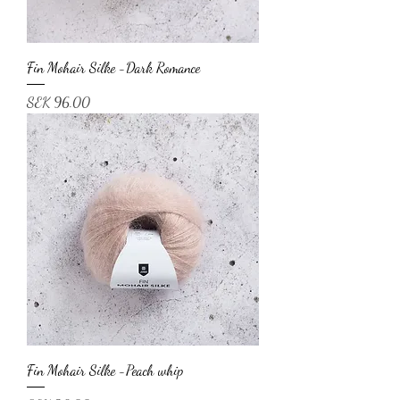
Fin Mohair Silke -Dark Romance
Price
SEK 96.00
Fin Mohair Silke -Peach whip