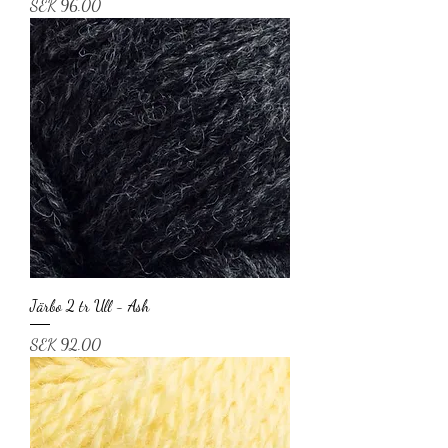
Price
SEK 96.00
Järbo 2 tr Ull - Ash
Price
SEK 92.00