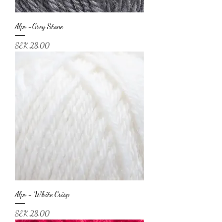
Alpe -Grey Stone
Price
SEK 28.00
Alpe - White Crisp
Price
SEK 28.00