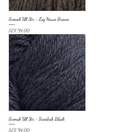
Svensk Ull 3tr - Log House Brown
Price
SEK 94.00
Svensk Ull 3tr - Swedish Black
Price
SEK 94.00