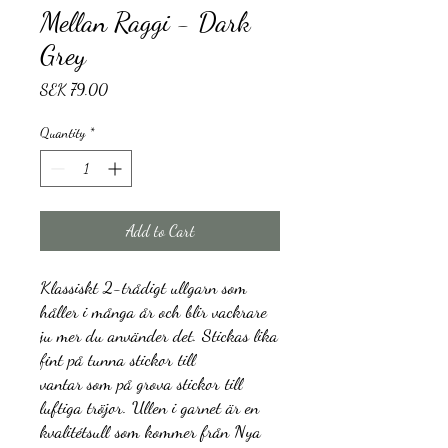
Mellan Raggi - Dark
Grey
Price
SEK 79.00
Quantity
*
Add to Cart
Klassiskt 2-trådigt ullgarn som
håller i många år och blir vackrare
ju mer du använder det. Stickas lika
fint på tunna stickor till
vantar som på grova stickor till
luftiga tröjor. Ullen i garnet är en
kvalitétsull som kommer från Nya