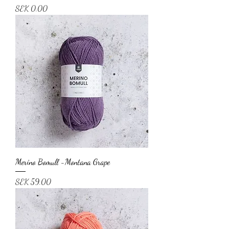
Price
SEK 0.00
Merino Bomull -Montana Grape
Price
SEK 59.00