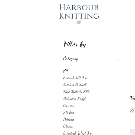
Filter by
Category
All
Svensk Ull 4 tr
Merino Bomull
Fine Mohair Silk
Vi
Between Raggi
Garner
Pri
SE
Stickor
Pattern
Gloves
Swedish Wool 3 tr