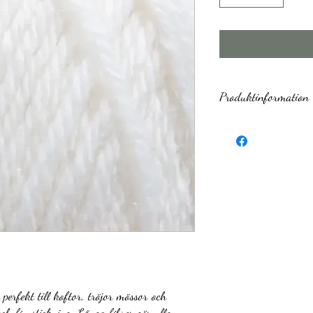
Produktinformation
Varumärke
Fiberinnehåll
Garnkvalitet´(fibrer)
Garnviktsgrupp
Meter per 100 g
perfekt till koftor, tröjor mössor och
Nystanvikt
ch fin stickning. Långa fibrer gör ullen