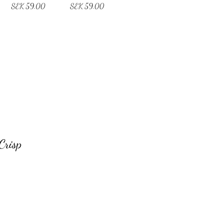
Price
Price
SEK 59.00
SEK 59.00
Crisp