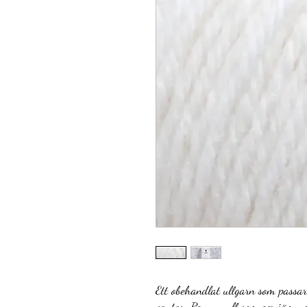
Ett obehandlat ullgarn som passar 
vantar. Ren, ny ull som ger jämn o