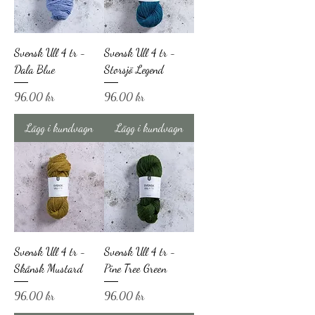
Svensk Ull 4 tr -
Svensk Ull 4 tr -
Dala Blue
Storsjö Legend
Pris
Pris
96,00 kr
96,00 kr
Lägg i kundvagn
Lägg i kundvagn
Svensk Ull 4 tr -
Svensk Ull 4 tr -
Skånsk Mustard
Pine Tree Green
Pris
Pris
96,00 kr
96,00 kr