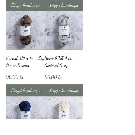
Lägg i kundvagn
Lägg i kundvagn
Svensk Ull 4 tr - Log
Svensk Ull 4 tr -
House Brown
Gotland Grey
Pris
Pris
96,00 kr
96,00 kr
Lägg i kundvagn
Lägg i kundvagn