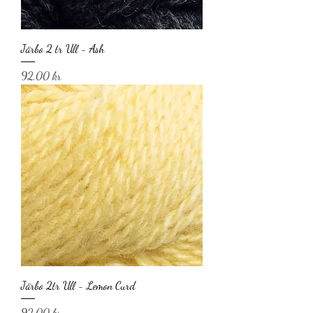
Järbo 2 tr Ull - Ash
Pris
92,00 kr
Järbo 2tr Ull - Lemon Curd
Pris
92,00 kr