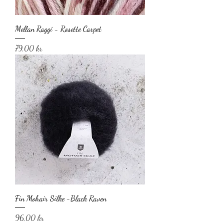
Mellan Raggi - Rosette Carpet
Pris
79,00 kr
Fin Mohair Silke -Black Raven
Pris
96,00 kr