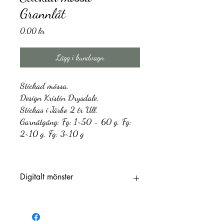
Grannlåt
Pris
0,00 kr
Lägg i kundvagn
Stickad mössa.
Design Kristin Drysdale.
Stickas i Järbo 2 tr Ull.
Garnåtgång: Fg: 1~50 - 60 g, Fg:
2~10 g, Fg: 3~10 g
Digitalt mönster
Länk för att ladda ner digitalt mönster
kommer skickas till Dig både på tacksidan
ochvia e-post. Denna länk är giltig i 30 dagar