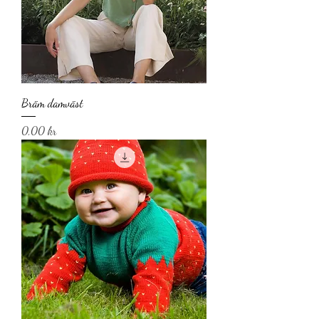
Bräm damväst
Pris
0,00 kr