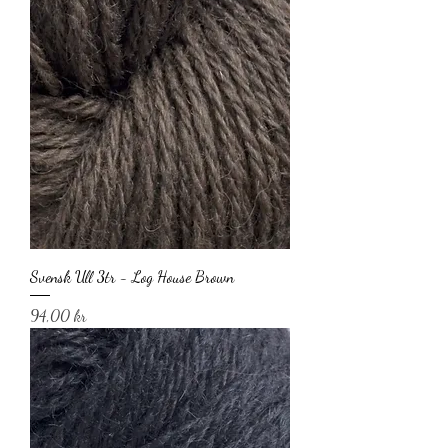
Svensk Ull 3tr - Log House Brown
Pris
94,00 kr