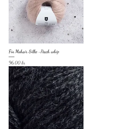
Fin Mohair Silke -Peach whip
Pris
96,00 kr