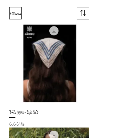
Filtrera
Vitsippa-Sjalett
Pris
0,00 kr