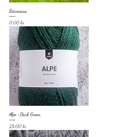
Bärmössa
Pris
0,00 kr
Alpe -Dark Green
Pris
28,00 kr