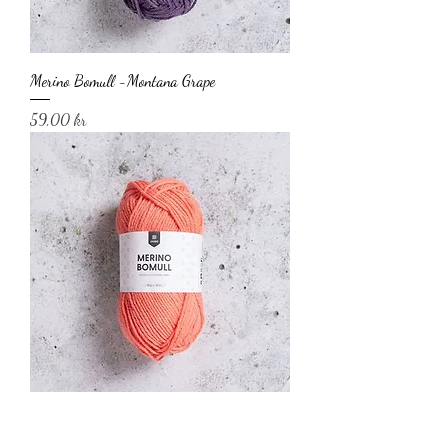
Merino Bomull -Montana Grape
Pris
59,00 kr
Merino Bomull -Fusion Coral