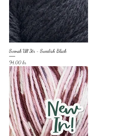
Svensk Ull 3tr - Swedish Black
Pris
94,00 kr