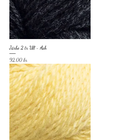
Järbo 2 tr Ull - Ash
Pris
92,00 kr