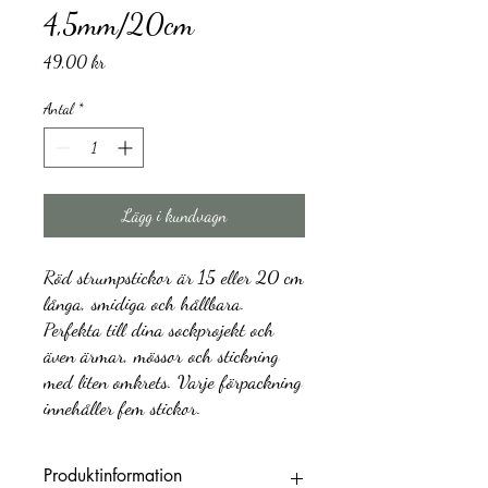
4,5mm/20cm
Pris
49,00 kr
Antal
*
Lägg i kundvagn
Röd strumpstickor är 15 eller 20 cm
långa, smidiga och hållbara.
Perfekta till dina sockprojekt och
även ärmar, mössor och stickning
med liten omkrets. Varje förpackning
innehåller fem stickor.
Produktinformation