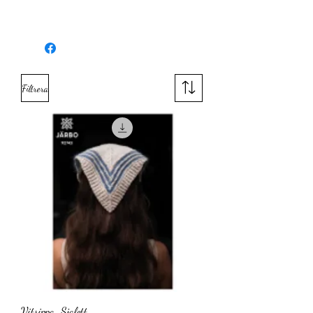
Varumärke
Järbo
Material
Metall
Filtrera
Längd
20 cm
Tjocklek
4,5 mm
Kategori
Strumpstickor
Serie
Röd
Vitsippa-Sjalett