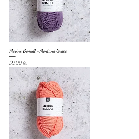
Merino Bomull -Montana Grape
Pris
59,00 kr