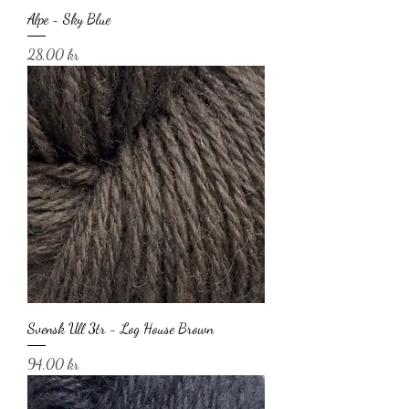
Alpe - Sky Blue
Pris
28,00 kr
Svensk Ull 3tr - Log House Brown
Pris
94,00 kr