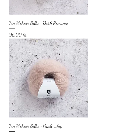
Fin Mohair Silke -Dark Romance
Pris
96,00 kr
Fin Mohair Silke -Peach whip