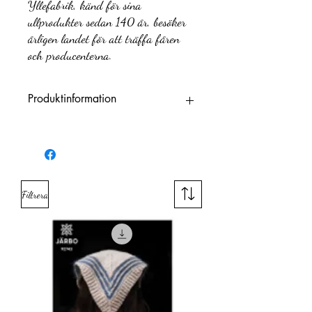
Yllefabrik, känd för sina
ullprodukter sedan 140 år, besöker
årligen landet för att träffa fåren
och producenterna.
Produktinformation
Varumärke
Järbo
Fiberinnehåll
100 % Ull
Filtrera
Garnkvalitet
Ull
´(fibrer)
Garnviktsgrupp
Sport
Meter per 100
300 m
g