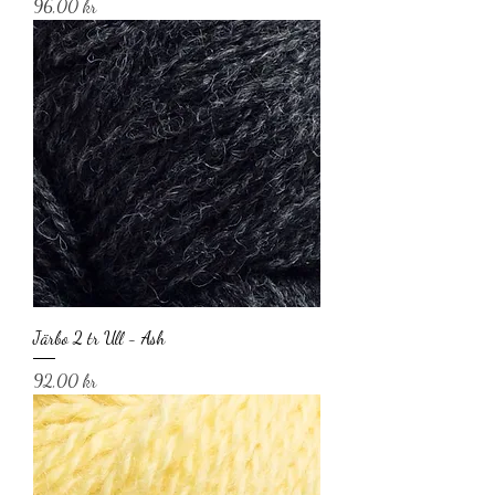
Pris
96,00 kr
Järbo 2 tr Ull - Ash
Pris
92,00 kr