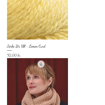
Järbo 2tr Ull - Lemon Curd
Pris
92,00 kr