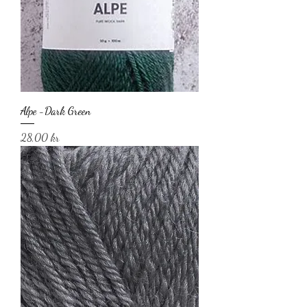
Alpe -Dark Green
Pris
28,00 kr