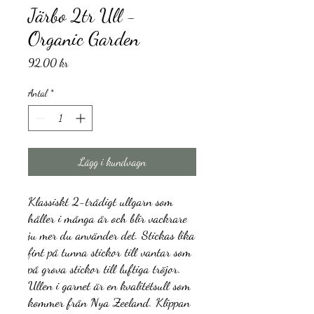
Järbo 2tr Ull -
Organic Garden
Pris
92,00 kr
Antal
*
Lägg i kundvagn
Klassiskt 2-trådigt ullgarn som
håller i många år och blir vackrare
ju mer du använder det. Stickas lika
fint på tunna stickor till vantar som
på grova stickor till luftiga tröjor.
Ullen i garnet är en kvalitétsull som
kommer från Nya Zeeland. Klippan