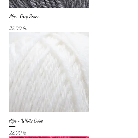
Alpe -Grey Stone
Pris
28,00 kr
Alpe - White Crisp
Pris
28,00 kr