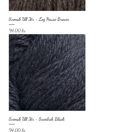
Svensk Ull 3tr - Log House Brown
Pris
94,00 kr
Svensk Ull 3tr - Swedish Black
Pris
94,00 kr