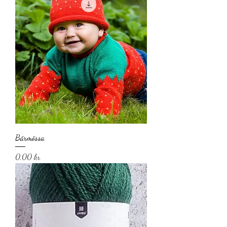
Bärmössa
Pris
0,00 kr