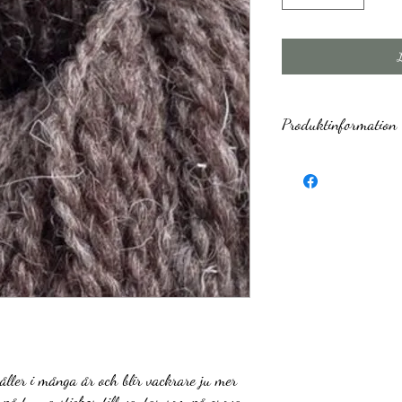
Produktinformation
Varumärke
Fiberinnehåll
Garnkvalitet´(fibrer)
Garnviktsgrupp
Meter per 100 g
Nystanvikt
åller i många år och blir vackrare ju mer
Rek. sticka
 på tunna stickor till vantar som på grova