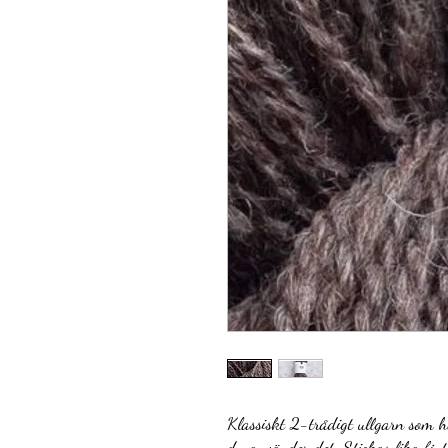
Klassiskt 2-trådigt ullgarn som h
du använder det. Stickas lika fint