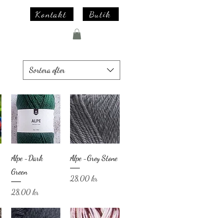
Kontakt
Butik
Sortera efter
Alpe -Dark
Alpe -Grey Stone
Green
Pris
28,00 kr
Pris
28,00 kr