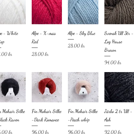
pe - White
Alpe - X-mas
Alpe - Sky Blue
Svensk Ull 3tr -
isp
Red
Log House
Pris
28,00 kr
Brown
is
Pris
,00 kr
28,00 kr
Pris
94,00 kr
n Mohair Silke
Fin Mohair Silke
Fin Mohair Silke
Järbo 2 tr Ull -
lack Raven
-Dark Romance
-Peach whip
Ash
is
Pris
Pris
Pris
,00 kr
96,00 kr
96,00 kr
92,00 kr