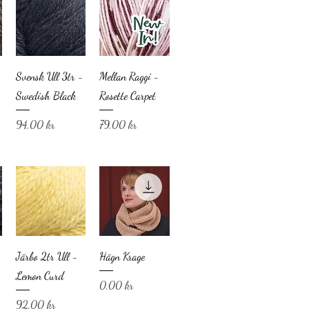
Svensk Ull 3tr -
Mellan Raggi -
Swedish Black
Rosette Carpet
Pris
Pris
94,00 kr
79,00 kr
Järbo 2tr Ull -
Hägn Krage
Lemon Curd
Pris
0,00 kr
Pris
92,00 kr