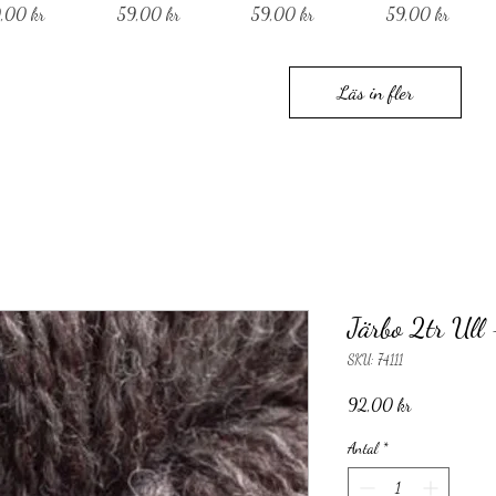
is
Pris
Pris
Pris
,00 kr
59,00 kr
59,00 kr
59,00 kr
Läs in fler
Järbo 2tr Ull
SKU: 74111
Pris
92,00 kr
Antal
*