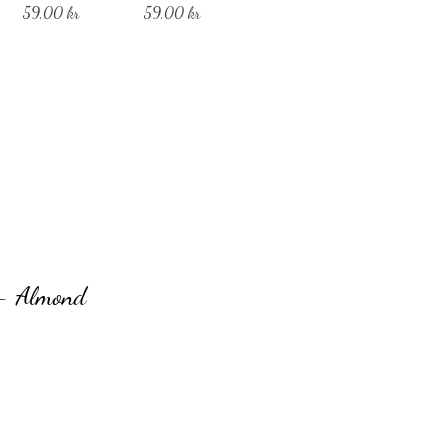
Pris
Pris
59,00 kr
59,00 kr
 - Almond