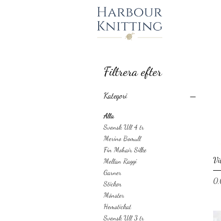
Filtrera efter
Kategori
Alla
Svensk Ull 4 tr
Merino Bomull
Fin Mohair Silke
Vi
Mellan Raggi
Garner
Pr
0,
Stickor
Mönster
Hemstickat
Svensk Ull 3 tr