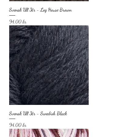
Svensk Ull 3tr - Log House Brown
Pris
94,00 kr
Svensk Ull 3tr - Swedish Black
Pris
94,00 kr