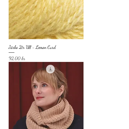
Järbo 2tr Ull - Lemon Curd
Pris
92,00 kr