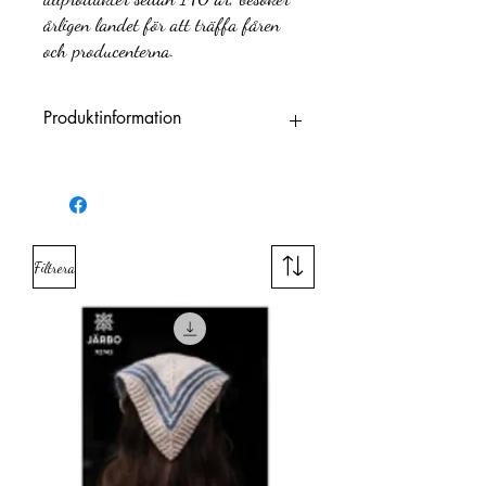
årligen landet för att träffa fåren
och producenterna.
Produktinformation
Varumärke
Järbo
Fiberinnehåll
100 % Ull
Filtrera
Garnkvalitet
Ull
´(fibrer)
Garnviktsgrupp
Sport
Meter per 100
300 m
g
Nystanvikt
100 g