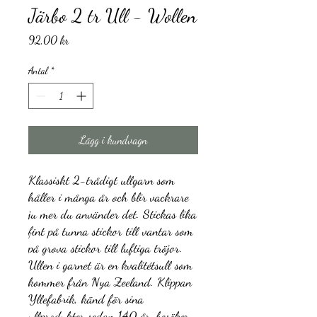
Järbo 2 tr Ull - Wollen
Pris
92,00 kr
Antal
*
Lägg i kundvagn
Klassiskt 2-trådigt ullgarn som
håller i många år och blir vackrare
ju mer du använder det. Stickas lika
fint på tunna stickor till vantar som
på grova stickor till luftiga tröjor.
Ullen i garnet är en kvalitétsull som
kommer från Nya Zeeland. Klippan
Yllefabrik, känd för sina
ullprodukter sedan 140 år, besöker