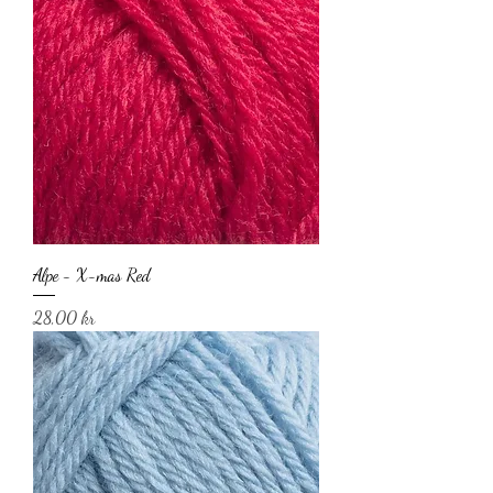
Alpe - X-mas Red
Pris
28,00 kr