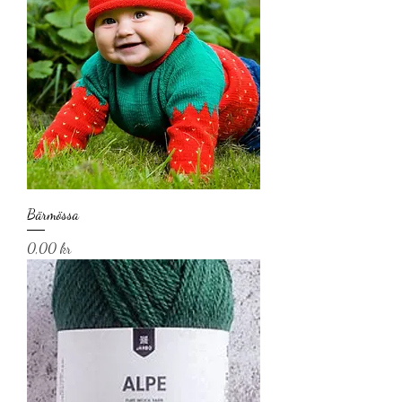
Bärmössa
Pris
0,00 kr