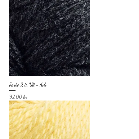
Järbo 2 tr Ull - Ash
Pris
92,00 kr