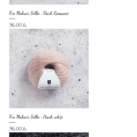
Fin Mohair Silke -Dark Romance
Pris
96,00 kr
Fin Mohair Silke -Peach whip
Pris
96,00 kr