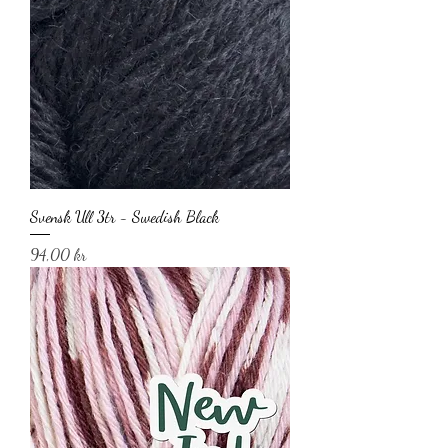
Svensk Ull 3tr - Swedish Black
Pris
94,00 kr