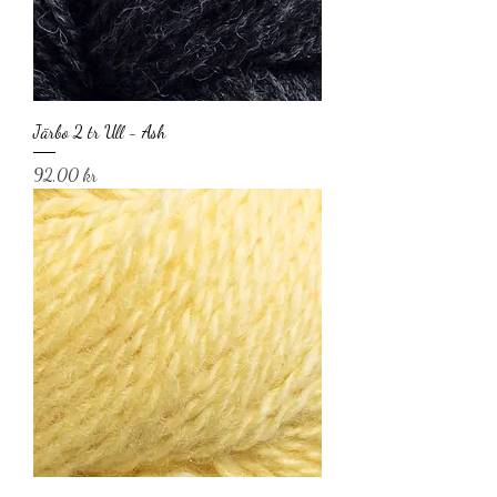
Järbo 2 tr Ull - Ash
Pris
92,00 kr