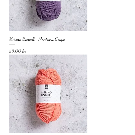
Merino Bomull -Montana Grape
Pris
59,00 kr