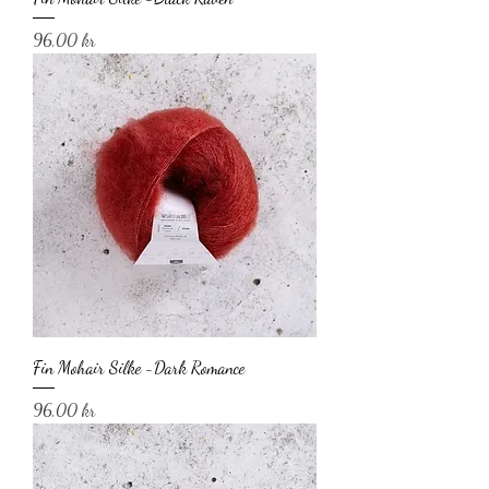
Pris
96,00 kr
Fin Mohair Silke -Dark Romance
Pris
96,00 kr