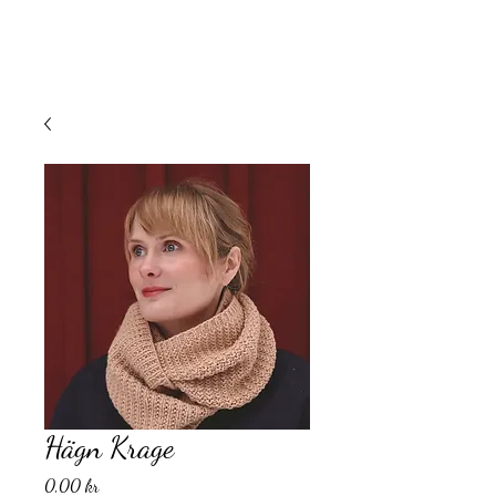
Hägn Krage
Pris
0,00 kr