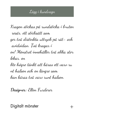
Lägg i kundvagn
Kragen
stickas
på
rundsticka
i
bruten
resår
, e
tt
sticksätt
som
ger
två
distinkta
uttryck
på
rät
-
och
avidsidan
.
Två
kragar
i
en!
Mönstret
innehåller
två
olika
stor
lekar
, en
lite
högre
tänkt
att
bäras
ett
varv
ru
nt
halsen
och
en
längre
som
kan
bäras
två
varv
runt
halsen.
Designer:
Ellen Furderer
Digitalt mönster