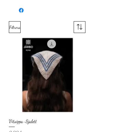
GARN
Alpe (100 % ull, ca 50 g = 100 m)
GARNALTERNATIV
Järbo Select No. 6
(100 % kammad svensk ull, ca 100 g =
180 m) + Fin Mohair Silke (72 % mohair, 28
% silke, ca 25 g = 210 m)
Filtrera
MASKTÄTHET
Ca 17 m x 24 v
i bruten resår på st 5 mm = 10 x 10 cm.
STORLEKAR
kort (lång)
KRAGENS OMKRETS
Ca 54 (120) cm
KRAGENS HÖJD
Ca 30 (27) cm
GARNÅTGÅNG
Kort: 100 g (fg 36127, faded pine)
Lång: 200 g (fg 36120, caramel beige)
RUNDSTICKA
5 mm, 40 (80) cm lång.
TILLBEHÖR
1 stickmarkör
SVÅRIGHETSGRAD
Nybörjare
Vitsippa-Sjalett