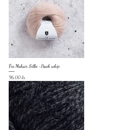
Fin Mohair Silke -Peach whip
Pris
96,00 kr