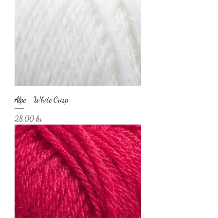
Alpe - White Crisp
Pris
28,00 kr