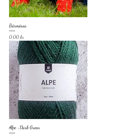
Bärmössa
Pris
0,00 kr
Alpe -Dark Green