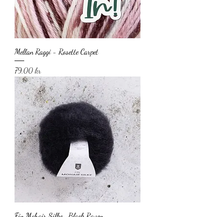
Mellan Raggi - Rosette Carpet
Pris
79,00 kr
Fin Mohair Silke -Black Raven