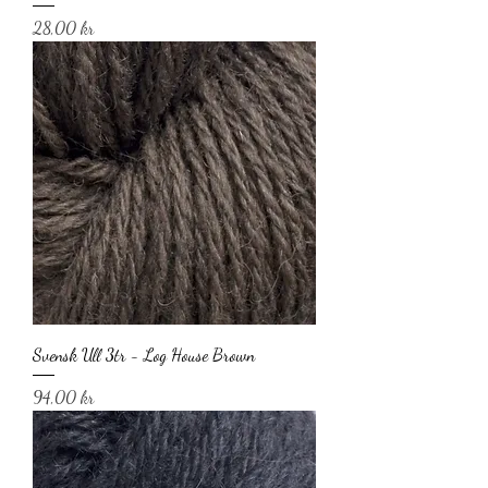
Pris
28,00 kr
Svensk Ull 3tr - Log House Brown
Pris
94,00 kr