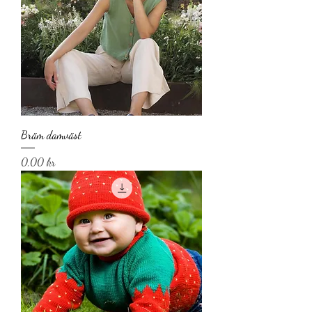
Bräm damväst
Pris
0,00 kr