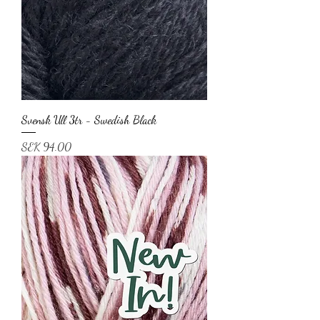
Svensk Ull 3tr - Swedish Black
Price
SEK 94.00