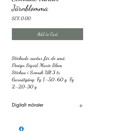
Järnblomma
Price
SEK 0.00
Add to Cart
Stickade vantar för de små.
Design Sigrid Marie Blom
Stickas i Svensk Ull 3 tr
Garnåtgång: Fg 1:~50-60 g, Fg
2:~20-30 g
Digitalt mönster
Länk för att ladda ner digitalt mönster
kommer skickas till Dig både på tacksidan
ochvia e-post. Denna länk är giltig i 30 dagar