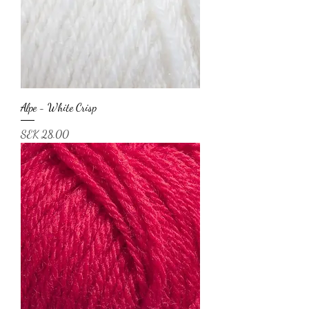
Alpe - White Crisp
Price
SEK 28.00