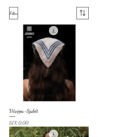
Filter
Vitsippa-Sjalett
Price
SEK 0.00