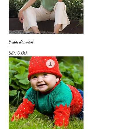
Bräm damväst
Price
SEK 0.00