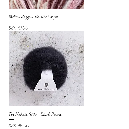
Mellan Raggi - Rosette Carpet
Price
SEK 79.00
Fin Mohair Silke -Black Raven
Price
SEK 96.00