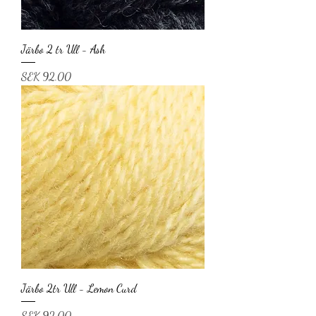
Järbo 2 tr Ull - Ash
Price
SEK 92.00
Järbo 2tr Ull - Lemon Curd
Price
SEK 92.00