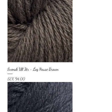
Svensk Ull 3tr - Log House Brown
Price
SEK 94.00