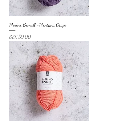
Merino Bomull -Montana Grape
Price
SEK 59.00
Merino Bomull -Fusion Coral