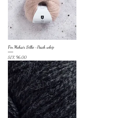
Fin Mohair Silke -Peach whip
Price
SEK 96.00