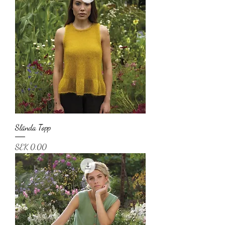
Slända Topp
Price
SEK 0.00