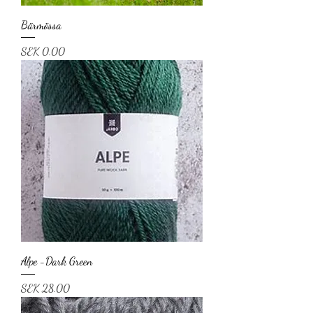
Bärmössa
Price
SEK 0.00
Alpe -Dark Green
Price
SEK 28.00