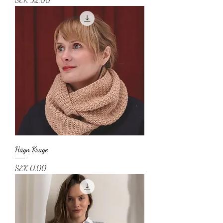
Hägn Krage
Price
SEK 0.00