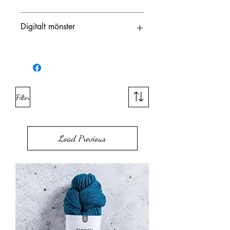
Digitalt mönster
Länk för att ladda ner digitalt mönster
kommer skickas till Dig både på tacksidan
ochvia e-post. Denna länk är giltig i 30 dagar
Filter
Load Previous