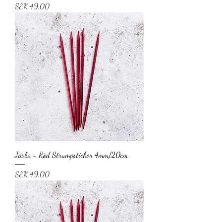
Price
SEK 49.00
Järbo - Röd Strumpstickor 4mm/20cm
Price
SEK 49.00