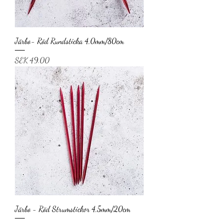
Järbo- Röd Rundsticka 4,0mm/80cm
Price
SEK 49.00
Järbo - Röd Strumstickor 4,5mm/20cm