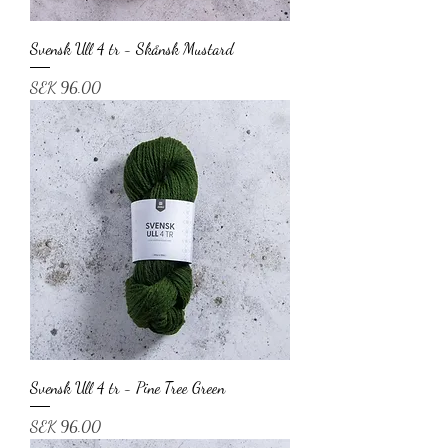
Svensk Ull 4 tr - Skånsk Mustard
Price
SEK 96.00
Svensk Ull 4 tr - Pine Tree Green
Price
SEK 96.00