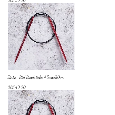
SEK 39.00
Järbo- Röd Rundsticka 4,5mm/80cm
Price
SEK 49.00