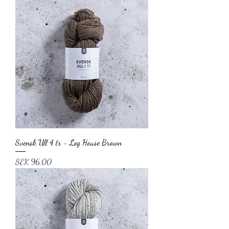
Svensk Ull 4 tr - Log House Brown
Price
SEK 96.00