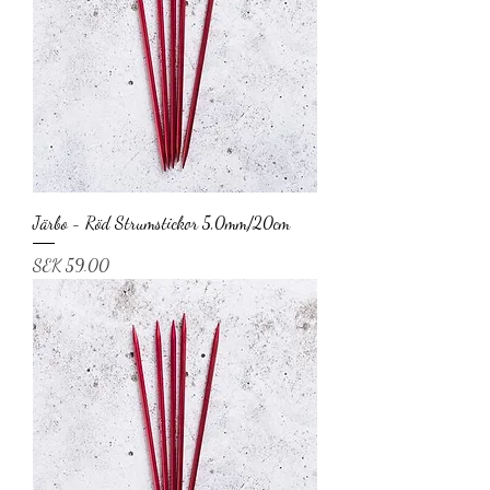
Järbo - Röd Strumstickor 5,0mm/20cm
Price
SEK 59.00