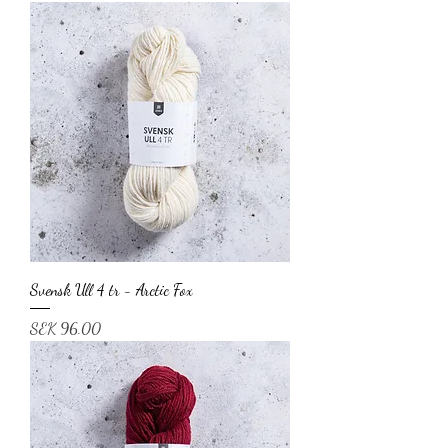
Svensk Ull 4 tr - Arctic Fox
Price
SEK 96.00