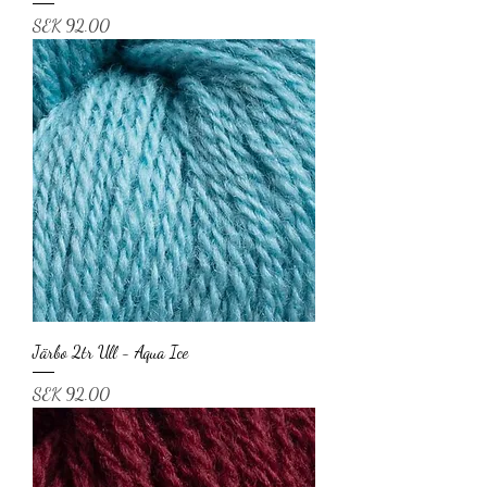
Price
SEK 92.00
Järbo 2tr Ull - Aqua Ice
Price
SEK 92.00