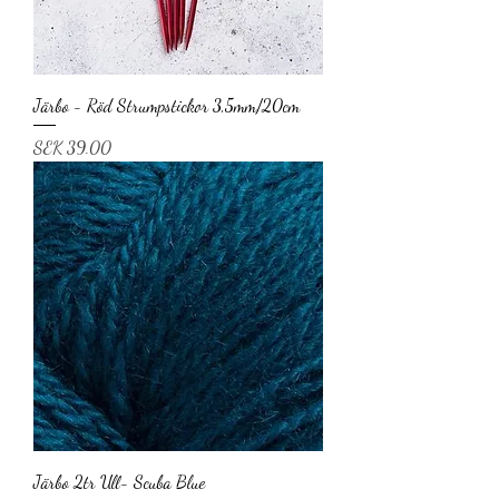
Järbo - Röd Strumpstickor 3,5mm/20cm
Price
SEK 39.00
Järbo 2tr Ull- Scuba Blue