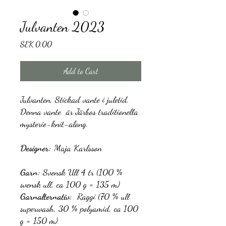
Julvanten 2023
Price
SEK 0.00
Add to Cart
Julvanten, Stickad vante i juletid.
Denna vante är Järbos traditionella
mysterie-knit-along.
Designer:
Maja Karlsson
Garn:
Svensk Ull 4 tr (100 %
svensk ull, ca 100 g = 135 m)
Garnalternativ:
Raggi (70 % ull
superwash, 30 % polyamid, ca 100
g = 150 m)