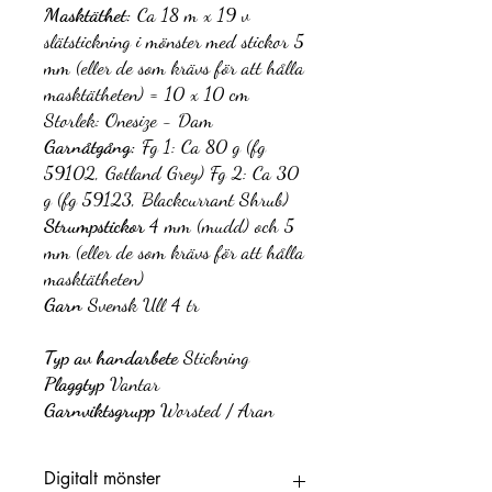
Masktäthet:
Ca 18 m x 19 v
slätstickning i mönster med stickor 5
mm (eller de som krävs för att hålla
masktätheten) = 10 x 10 cm
Storlek: Onesize - Dam
Garnåtgång:
Fg 1: Ca 80 g (fg
59102, Gotland Grey) Fg 2: Ca 30
g (fg 59123, Blackcurrant Shrub)
Strumpstickor
4 mm (mudd) och 5
mm (eller de som krävs för att hålla
masktätheten)
Garn
Svensk Ull 4 tr
Typ av handarbete
Stickning
Plaggtyp
Vantar
Garnviktsgrupp
Worsted / Aran
Digitalt mönster