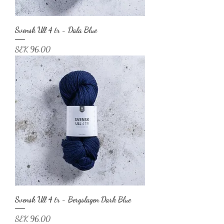
Svensk Ull 4 tr - Dala Blue
Price
SEK 96.00
Svensk Ull 4 tr - Bergslagen Dark Blue
Price
SEK 96.00