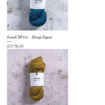
Svensk Ull 4 tr - Storsjö Legend
Price
SEK 96.00