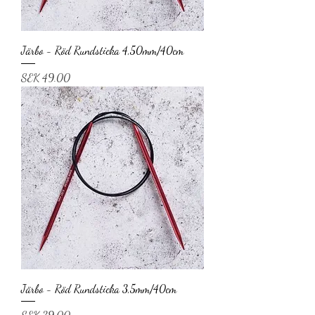
Järbo - Röd Rundsticka 4,50mm/40cm
Price
SEK 49.00
Järbo - Röd Rundsticka 3,5mm/40cm
Price