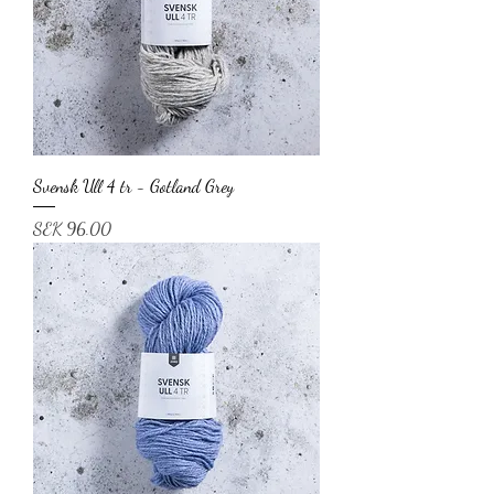
Svensk Ull 4 tr - Gotland Grey
Price
SEK 96.00